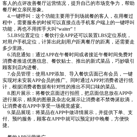
客人的点评改善餐厅运营情况，提升自己的市场竞争力，帮助
餐厅树立亲民形象。
4.一键呼叫：这个功能主要用于到场就餐的客人，在用餐过
程中，需要服务的时候可以直接点击手机客户端上的一键呼叫
功能，再也不用挥手大叫“waiter”！
5.LBS位置定位：餐饮行业APP还可以装置LBS定位系统，
对用户手机定位，计算出此刻用户距离餐厅的距离，还需要走
多少里路。
6.消息通知：通过APP在午餐时间或者接近午餐时间免费对
消费者推送优惠信息、餐饮贴士、推出的新式菜品，巧妙吸引
顾客到店内进餐。
7.会员管理：使用APP添加、导入餐饮店面已有会员，一键
实现对未安装APP会员的推广。同时通过APP对消费者进行统
计，根据消费者数据有针对性的推出不同口味的菜品。
8.图片展示：将餐饮店面进行拍照，把店面信息放在APP中
进行展示，精美的图册及杂志化展示让消费者不禁馋涎欲滴，
让消费者在APP中享受一场视觉盛宴。
9.菜品展现：将菜品在APP中做详情展示，并提供下单、支
付、预约服务，顾客在APP中就可以预定好中晚餐，方便快
捷。